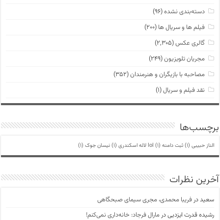
دسته‌بندی نشده
(۹۶)
فیلم ها و سریال ها
(۲۰۰)
گالری عکس
(۲,۳۰۵)
مجریان تلویزیون
(۲۴۹)
مصاحبه با بازیگران و هنرمندان
(۳۵۲)
نقد فیلم و سریال
(۱)
برچسب‌ها
الناز حبیبی
(1)
ثبت دامنه lol
(1)
لاله اسکندری
(1)
نیسان جوک
(1)
آخرین نظرات
سعید
در
فریبا محمدی، مجری سیمای صبحگاهی
رشیده قدرت ایزدیی
در
مارال فرجاد: خانه‌داری نمی‌کنم!