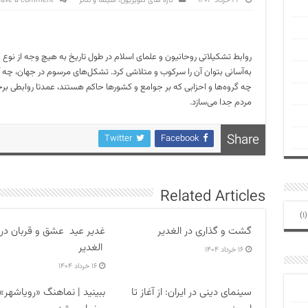
۲۲ خرداد ۱۴۰۳
تازه های تلویزیون، سینما و تئاتر
eave a comment
روابط تشکیلاتی روحانیون و علمای اسلام در طول تاریخ به هیچ وجه از نوع ارت
به‌آسانی بتوان آن را سرکوب و متلاشی کرد. تشکل‌های مرسوم در جهان، چه آنان
چه گروه‌ها و احزابی که بر جوامع و کشورها حاکم هستند، عمدتا روابطی برخود
مردم جدا می‌سازد.
Share
Twitter
Facebook
Related Articles
(1
گشت و گذاری در الغدیر
غدیر عید عشق و قربان در
الغدیر
۱۶ خرداد ۱۴۰۴
۱۶ خرداد ۱۴۰۴
سینمای دینی در ایران: از آغاز تا
ببینید | نماهنگ «رویاشهر»