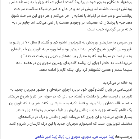
پیشنهاد همکاری به وی شود می‌پذیرد؟ گفت: فضای شبکه چهار را به واسطه علمی
بودنش دوست داشتم اما پیش نیامد و در حال حاضر در شبکه سلامت مباحث
روانشناسی و مباحث در ارتباط با تغذیه را اجرا می‌کنم و هر دوی این مباحث شوق
مصاحبه با پزشکان که همیشه در وجودم هست را راضی می‌کند. اما جایم در «به
خانه بر می‌گردیم» خوب است.
وی سپس به سال‌های ورودش به تلویزیون اشاره کرد و گفت: از سال ۷۶ در رادیو به
طور رسمی کارم را شروع کردم. ابتدا نریتور بودم اما ورودم به تلویزیون با برنامه‌ای
به نام صدا در سیما بود که به معرفی برنامه‌های رادیویی و پشت صحنه آنها
می‌پرداخت. به خاطر اجرای آن برنامه کاندیدای بهترین مجری زن در هفته نامه
سینما شدم و همین تشویقم کرد برای اینکه کارم را ادامه دهم.
به خانه بر می‌گردیم
امیرشاهی در پایان گفت‌وگوی خود درباره اجرای حرفه‌ای و حضور مجریان جدید به
تلویزیون توصیه‌هایی را داشت و گفت: جوانانی که در حوزه اجرا کار را شروع می‌کنند
حتما مطالعاتشان را بالا ببرند و فقط تکیه به ظاهرشان نکنند. هر چند که تلویزیون
یک ظاهر آراسته، چهره خوب‌ و قابل پذیرش از طرف مردم می‌خواهد ولی ظاهر
بسیار عادی می‌شود و آن چیزی که می‌ماند فهم و دانش و درک در برنامه‌های
مختلف تلویزیون است که امیدوارم مجریان جدید با این درک کارشان را شروع کنند.
برچسب‌ها:
ژیلا امیرشاهی
,
مجری
,
مجری زن
,
ژیلا
,
ژیلا امیر شاهی