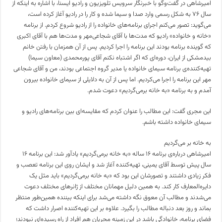
امیرشاهی در گفت‌وگو با خبرنگار سرویس تلویزیون و رادیو ایسنا‌، با اشاره به اینکه از
سال ۷۶ به شکل رسمی وارد صدا و سیما شده و کار را در رادیو آغاز کرده است‌،
می‌گوید: تصور می‌کنم اجرای برنامه‌های خانواده را از رادیو شروع کردم. از برنامه
«خانه و خانواده» رادیو که مدت‌ها با آقای شجاعی‌مهر و مدت‌ها هم با آقای اکبری
که گوینده برنامه بودند این برنامه را اجرا کردیم. پس از آن همزمان با رفتن خانم
بیدمشکی از ایران، دوره‌ای که اگر اشتباه نکنم آقای پورمحمدی (معاون سیما)
تهیه‌کننده‌ی برنامه سیمای خانواده یا مدیر گروه اجتماعی بودند، من و آقای شجاعی
مهر این برنامه را اجرا می‌کردیم. اما پس از آن به دلایلی از سیمای خانواده بیرون
آمدم و به‌ برنامه «به خانه برمی‌گردیم» دعوت شدم.
این مجری گفت: این مطالب را عنوان کردم که مقایسه‌ای بین برنامه‌های رادیو و
سیمای خانواده داشته باشم.
به خانه بر می‌گردیم
امیرشاهی درباره‌ی برنامه ۱۶ ساله‌ «به خانه برمی‌گردیم» یادآور شد: این برنامه ۱۶
سال پیش توسط آقای یمینی، تهیه‌کننده آغاز شد و ایشان روی این برنامه تعصب و
فکر زیادی داشتند و تصورشان این بود که «به خانه برمی‌گردیم» باید مثل یک
دایره‌المعارف کار کند. به همین دلیل مهمانان مختلف از ژانرهای مختلف دعوت
می‌شدند و مطالب آن معوق نگه داشته می‌شد برای اینکه بیننده همین‌طور منتظر
بماند و روز بعد دنباله مطالب را بگیرد. علاوه بر این تهیه‌کننده اصرار داشت که
فضای برنامه، خانوادگی باشد در این زمینه مجریان هم افراد از راه رسیده‌ای نبودند؛