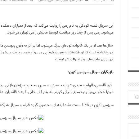
۲۱ آذر ۱۳۹۲
فیلم ها و سریال ها
,
گالری عکس
Leave a comment
این سریال قصه کودکی به نام رهی را روایت می‌کند که بعد از بمباران دهکده‌
می‌شود. رهی پس از چند روز مراقبت توسط مادرش راهی تهران می‌شود.
سال‌ها بعد او در یک خانواده توده‌ای بزرگ می‌شود، اما بر اثر به وقوع پیوستن م
این خانواده است که او رفته‌رفته به هویت خود پی می‌برد و همین باعث می‌شود ب
این پایان ماجراهای او و اطرافیانش نیست.
بازیگران سریال سرزمین کهن:
ثریا قاسمی، الهام حمیدی،شهاب حسینی، حسین محجوب، ‌پژمان بازغی، بیتا 
میترا حجار، پرویز پورحسینی،نیکی کریمی،شبنم قلی خانی، فرهاد قائمیان ،ع
(1
سرزمین کهن در ۴۵ قسمت ۵۰ دقیقه ای محصول گروه فیلم و سریال شبکه سه سیما است.