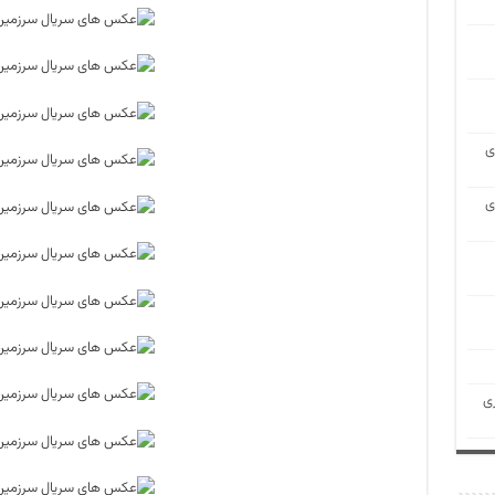
ی
ی
ی