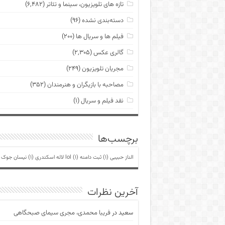
تازه های تلویزیون، سینما و تئاتر
(۶,۴۸۲)
دسته‌بندی نشده
(۹۶)
فیلم ها و سریال ها
(۲۰۰)
گالری عکس
(۲,۳۰۵)
مجریان تلویزیون
(۲۴۹)
مصاحبه با بازیگران و هنرمندان
(۳۵۲)
نقد فیلم و سریال
(۱)
برچسب‌ها
الناز حبیبی
(1)
ثبت دامنه lol
(1)
لاله اسکندری
(1)
نیسان جوک
)
آخرین نظرات
سعید
در
فریبا محمدی، مجری سیمای صبحگاهی