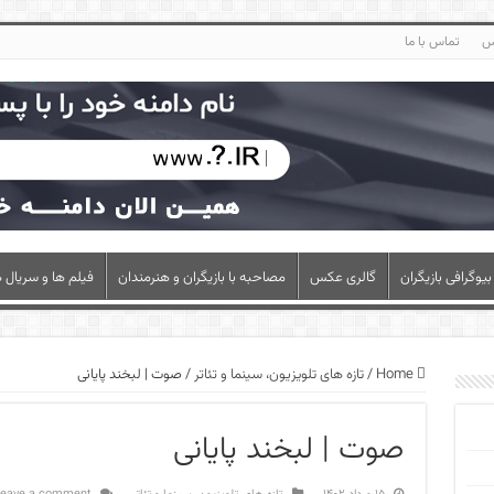
س
تماس با ما
بیوگرافی بازیگران
گالری عکس
مصاحبه با بازیگران و هنرمندان
فیلم ها و سریال ه
Home
/
تازه های تلویزیون، سینما و تئاتر
/
صوت | لبخند پایانی
صوت | لبخند پایانی