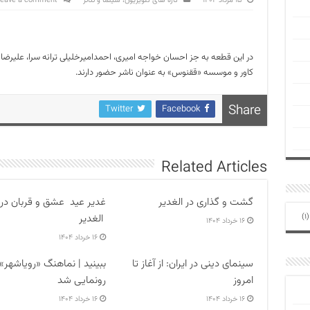
۱۵ مرداد ۱۴۰۲
تازه های تلویزیون، سینما و تئاتر
eave a comment
در این قطعه به جز احسان خواجه امیری، احمدامیرخلیلی ترانه سرا، علیرضا ا
کاور و موسسه «ققنوس» به عنوان ناشر حضور دارند.
Share
Twitter
Facebook
Related Articles
گشت و گذاری در الغدیر
غدیر عید عشق و قربان در
الغدیر
(1
۱۶ خرداد ۱۴۰۴
۱۶ خرداد ۱۴۰۴
سینمای دینی در ایران: از آغاز تا
ببینید | نماهنگ «رویاشهر»
امروز
رونمایی شد
۱۶ خرداد ۱۴۰۴
۱۶ خرداد ۱۴۰۴