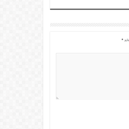
اند
*