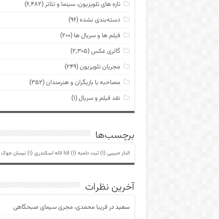
تازه های تلویزیون، سینما و تئاتر
(۶,۴۸۲)
دسته‌بندی نشده
(۹۶)
فیلم ها و سریال ها
(۲۰۰)
گالری عکس
(۲,۳۰۵)
مجریان تلویزیون
(۲۴۹)
مصاحبه با بازیگران و هنرمندان
(۳۵۲)
نقد فیلم و سریال
(۱)
برچسب‌ها
الناز حبیبی
(1)
ثبت دامنه lol
(1)
لاله اسکندری
(1)
نیسان جوک
)
آخرین نظرات
سعید
در
فریبا محمدی، مجری سیمای صبحگاهی