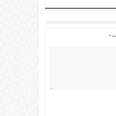
اند
*