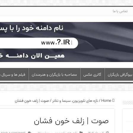
تماس با ما
بیوگرافی بازیگران
گالری عکس
مصاحبه با بازیگران و هنرمندان
فیلم ها و سریال ه
Home
/
تازه های تلویزیون، سینما و تئاتر
/
صوت | زلف خون‌ فشان
صوت | زلف خون‌ فشان