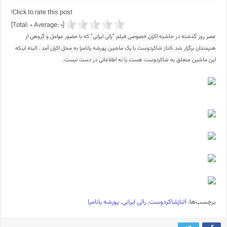
Click to rate this post!
]
0
Average:
0
[Total:
عصر روز گذشته در حاشیه اکران خصوصی فیلم “رالی ایرانی” که با حضور عوامل و گروهی از
هنرمندان برگزار شد ،الناز شاکردوست با یک ماشین پورشه پانامرا به محل اکران آمد . البته اینکه
این ماشین متعلق به شاکردوست هست یا نه اطلاعاتی در دست نیست.
برچسب‌ها:
النازشاکردوست
,
رالی ایرانی
,
پورشه پانامرا