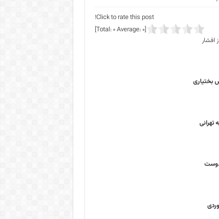
Click to rate this post!
]
0
Average:
0
[Total: