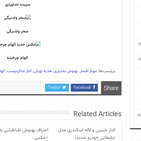
سپیده خداوردی
سحر ولدبیگی
ی
الهام چرخنده
ی
برچسب‌ها:
مهناز افشار
,
بهنوش بختیاری
,
هدیه تهرانی
,
الناز شاکردوست
,
اله
Share
Twitter
Facebook
Related Articles
ی
الناز حبیبی و لاله اسکندری مدل
اعتراف بهنوش طباطبایی به
تبلیغاتی خودرو شدند!
+عکس