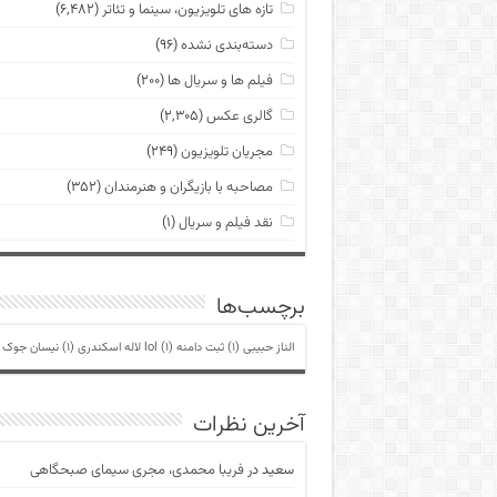
تازه های تلویزیون، سینما و تئاتر
(۶,۴۸۲)
دسته‌بندی نشده
(۹۶)
فیلم ها و سریال ها
(۲۰۰)
گالری عکس
(۲,۳۰۵)
مجریان تلویزیون
(۲۴۹)
مصاحبه با بازیگران و هنرمندان
(۳۵۲)
نقد فیلم و سریال
(۱)
برچسب‌ها
الناز حبیبی
(1)
ثبت دامنه lol
(1)
لاله اسکندری
(1)
نیسان جوک
)
آخرین نظرات
سعید
در
فریبا محمدی، مجری سیمای صبحگاهی