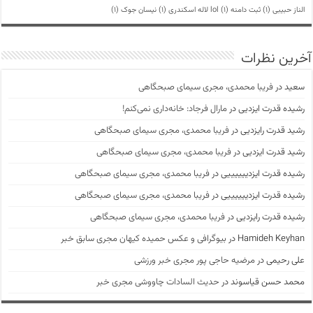
الناز حبیبی
(1)
ثبت دامنه lol
(1)
لاله اسکندری
(1)
نیسان جوک
(1)
آخرین نظرات
سعید
در
فریبا محمدی، مجری سیمای صبحگاهی
رشیده قدرت ایزدیی
در
مارال فرجاد: خانه‌داری نمی‌کنم!
رشید قدرت رایزدیی
در
فریبا محمدی، مجری سیمای صبحگاهی
رشید قدرت ایزدیی
در
فریبا محمدی، مجری سیمای صبحگاهی
رشیده قدرت ایزدییییییی
در
فریبا محمدی، مجری سیمای صبحگاهی
رشیده قدرت ایزدییییییی
در
فریبا محمدی، مجری سیمای صبحگاهی
رشیده قدرت رایزدیی
در
فریبا محمدی، مجری سیمای صبحگاهی
Hamideh Keyhan
در
بیوگرافی و عکس حمیده کیهان مجری سابق خبر
علی رحیمی
در
مرضیه حاجی پور مجری خبر ورزشی
محمد حسن قیاسوند
در
حدیث السادات چاووشی مجری خبر