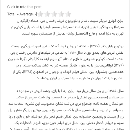
Click to rate this post!
]
0
Average:
0
[Total:
باران کوثری بازیگر سینما ، تئاتر و تلویزیون فرزند رخشان بنی اعتماد (کارگردان
سینما) و جهانگیر کوثری (تهیه کننده سینما و مفسر فوتبال) است. باران کوثری در
تهران به دنیا آمده و فارغ التحصیل رشته نمایش از هنرستان سوره‌ است.
بهترین بابای دنیا (۱۳۷۰) ساخته داریوش فرهنگ، نخستین تجربه بازیگری اوست.
نقش آفرینی‌های بعدی وی تا سال ۱۳۸۰ به تمامی در فیلم‌های مادرش رخشان بنی
اعتماد است. کوثری همچنین با بازی در تئاتر آن سوی آینه به کارگردانی آزیتا حاجیان
(۱۳۷۶) توانایی‌هایش را به عنوان بازیگر صحنه نیز به اثبات رسانده‌است. او در
هفدهمین جشنواره بین المللی فیلم‌ کودک و نوجوان در اصفهان (۱۳۸۱)، یکی از
اعضای هیئت داوران در بخش مسابقه سینمای ایران بوده‌است.
سال ۱۳۸۵ برای وی سالی پربار بود، باران ابتدا با بازی چشمگیرش در مجموعه
صاحبدلان (محمدحسین لطیفی) همه را به تحسین واداشت، سپس از جانب
خوانندگان هفته نامه چلچراغ برای دریافت نشان محبوبیت این نشریه انتخاب شد
و سرانجام در بهمن ماه همین سال با کسب سیمرغ بلورین بهترین بازیگر نقش اول
زن از بیست و پنجمین جشنواره بین المللی فیلم فجر برای دو فیلم خون بازی و روز
سوم و دیپلم افتخار بخش بین الملل برای فیلم خون بازی، آلبوم افتخارات یک
سالش را ورق زد.همچنین او در سال ۱۳۸۶ در جشنواره ی بین المللی آسیا پاسیفیک