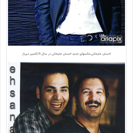
احسان علیخانی,عکسهای جدید احسان علیخانی در سال ۹۱,کامبیز دیرباز