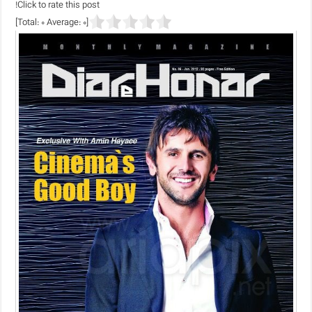
Click to rate this post!
]
0
Average:
0
[Total: