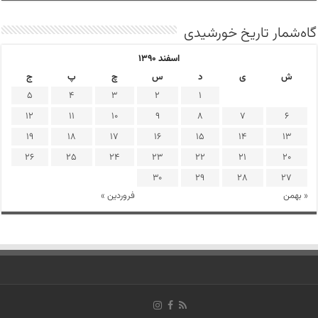
گاه‌شمار تاریخ خورشیدی
اسفند ۱۳۹۰
ش
ی
د
س
چ
پ
ج
5
4
3
2
1
12
11
10
9
8
7
6
19
18
17
16
15
14
13
26
25
24
23
22
21
20
30
29
28
27
« بهمن
فروردین »