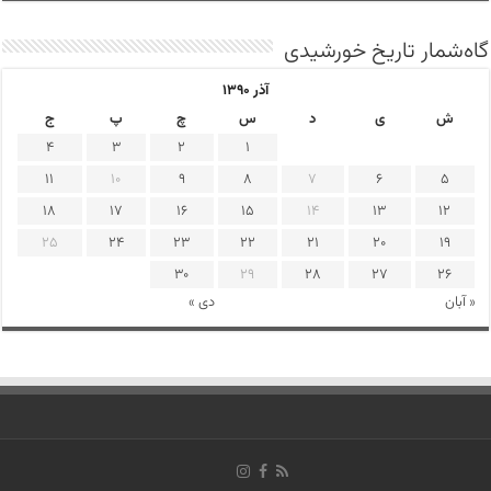
گاه‌شمار تاریخ خورشیدی
آذر ۱۳۹۰
ش
ی
د
س
چ
پ
ج
4
3
2
1
11
10
9
8
7
6
5
18
17
16
15
14
13
12
25
24
23
22
21
20
19
30
29
28
27
26
« آبان
دی »