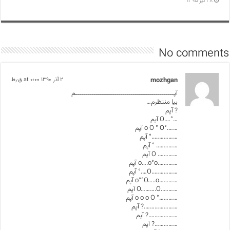
۲۸ تیر ۱۳۹۵
No comments
mozhgan
۲ آذر ۱۳۹۰ at ۰:۰۰ ق٫ظ
آپــــــــــــــــــــــــــــــــــــــــــــــــم
بیا منتظرم…
? آپم
…°….O آپم
…….°o O ° O آپم
……………..° آپم
………….. ° آپم
…………. O آپم
………….o….o°o آپم
……………..O….° آپم
…………o°°O…..o آپم
………..O……….O آپم
…………° o o o O آپم
………………….? آپم
……………….? آپم
……………? آپم