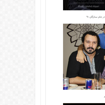
جام ستارگان ۹۰
م