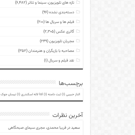
تازه های تلویزیون، سینما و تئاتر
(۶,۴۸۲)
دسته‌بندی نشده
(۹۶)
فیلم ها و سریال ها
(۲۰۰)
گالری عکس
(۲,۳۰۵)
مجریان تلویزیون
(۲۴۹)
مصاحبه با بازیگران و هنرمندان
(۳۵۲)
نقد فیلم و سریال
(۱)
برچسب‌ها
الناز حبیبی
(1)
ثبت دامنه lol
(1)
لاله اسکندری
(1)
نیسان جوک
)
آخرین نظرات
سعید
در
فریبا محمدی، مجری سیمای صبحگاهی