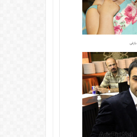
بازغی