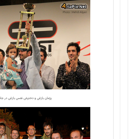
پژمان بازغی و دخترش نفس بازغی در جام 