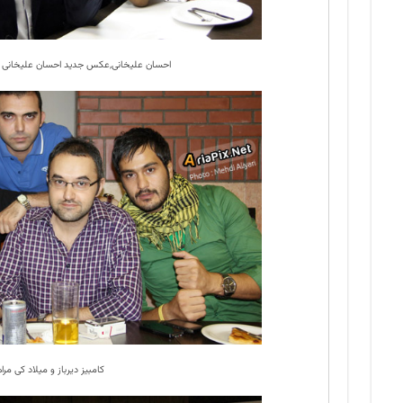
احسان علیخانی,عکس جدید احسان علیخانی در 
کامبیز دیرباز و میلاد کی مرا