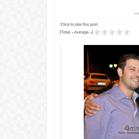
Click to rate this post!
]
0
Average:
0
[Total: