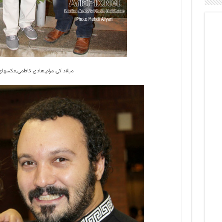
میلاد کی مرام,هادی کاظمی,عکسهای 