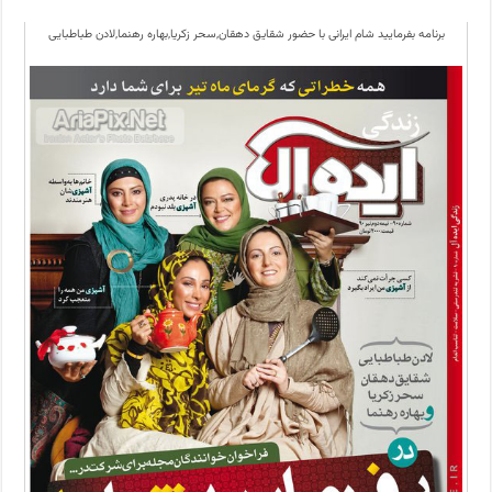
برنامه بفرمایید شام ایرانی با حضور شقایق دهقان,سحر زکریا,بهاره رهنما,لادن طباطبایی