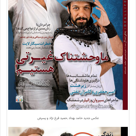
عکس جدید حامد بهداد ,حمید فرخ نژاد و پسرش