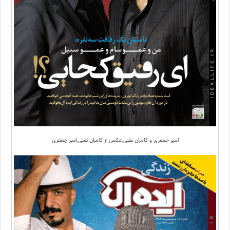
امیر جعفری و کامران تفتی,عکس از کامران تفتی,امیر جعفری