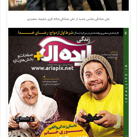
علی صادقی,عکس جدید از علی صادقی,خاله قزی حلیمه سعیدی