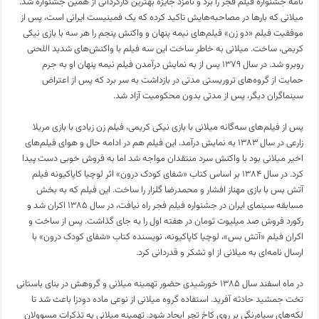
نامه جشنواره فیلم فجر را برد و نامزد جایزه بهترین کارگردانی از همین جشنواره شد.
میلانی که بارها در مصاحبه‌هایش تاکید کرده که یک فمینیست ایرانی است، پس از
موفقیت فیلم «دو زن» فیلم‌های نیمه پنهان و واکنش پنجم را هر سه با بازی نیکی
کریمی، ساخت. میلانی به خاطر ساخت این سه فیلم با واکنش‌های شدید اللحنی
روبرو شد. در سال ۱۳۷۹ پس از به نمایش درآمدن فیلم نیمه پنهان او به جرم
حمایت از گروه‌های تروریستی مدتی در بازداشت به سر برد که پس از اعتراض
سینماگران دیگر، پس از مدتی بدون محکومیت آزاد شد.
پس از فیلم‌های سه‌گانه میلانی با بازی نیکی کریمی، فیلم زن زیادی با بازی مریلا
زارعی در سال ۱۳۸۳ به نمایش درآمد. این فیلم هم در ادامه حال و هوای فیلم‌های
اخیر میلانی بود با واکنش سرد منتقدان مواجه شد اما به فروش خوبی دست پیدا
کرد. در سال ۱۳۸۴ بر اساس کتاب «شفای کودک درون» اثر لوچیا کاپاکیونه فیلم
آتش بس با بازی مهناز افشار و محمدرضا گلزار را ساخت. این فیلم که به بخش
مسابقه سینمای ایران در جشنواره فیلم فجر راه نیافت، در سال ۱۳۸۵ اکران شد و
رکورد فروش صد میلیوت تومان در هفته اول را به جای گذاشت. پس از ساخت و
اکران فیلم «آتش بس»، لوچیا کاپاکیونه، نویسنده کتاب «شفای کودک درون» با
ارسال نامه‌ای به میلانی از او تشکر و قدردانی کرد.
در ماه اسفند سال ۱۳۸۵ خورشیدی حضور تهمینه میلانی و گروهش در بنای باستانی
تخت جمشید حادثه آفرید. استفاده گروه میلانی از نوعی ماده دودزا باعث شد تا
لکه‌های سیاه‌رنگی بر روی کاخ تچر ایجاد شود. تهمینه میلانی به تذکرات مسوولان