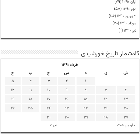
آبان ۱۳۹۰
(۷۹)
مهر ۱۳۹۰
(۵۵)
شهریور ۱۳۹۰
(۱۰۶)
مرداد ۱۳۹۰
(۷۰)
تیر ۱۳۹۰
(۹)
گاه‌شمار تاریخ خورشیدی
خرداد ۱۳۹۱
ش
ی
د
س
چ
پ
ج
5
4
3
2
1
12
11
10
9
8
7
6
19
18
17
16
15
14
13
26
25
24
23
22
21
20
31
30
29
28
27
« اردیبهشت
تیر »