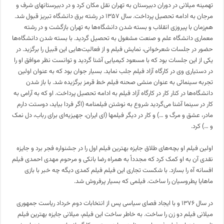
تهمینه میلانی در دوران دبیرستان به تهران نقل مکان کرد و در دبیرستانهای شرف و
مرجان به ادامه تحصیل پرداخت. سال ۱۳۵۷ در رشته برق دانشگاه تبریز قبول شد.
هم‌زمان با پیروزی انقلاب و بسته شدن دانشگاه‌ها به تهران بازگشت و در رشته
معماری دانشگاه علم و صنعت مشغول به تحصیل گردید. با بسته شدن دانشگاه‌ها
حضور در جلسات شعرخوانی، نمایش فیلم و از فعالیت‌هایی این قبیل را برگزید. در
یکی از این جلسات بود که با مسعود کیمیایی آشنا گردید و توانست نظر موافق او را
در دستیاری وی در کارگاه آزاد فیلم جلب نماید. بسیار جوان بود که به عنوان اولین
تجربه سینمائی به عنوان منشی صحنه فیلم خط قرمز برگزیده شد. با باز شدن
دانشگاه‌ها در کنار کار در کارگاه آزاد فیلم به ادامه تحصیل پرداخت. او که به آرامی به
کار در سینما آشنا می‌گردید شروع به نوشتن فیلمنامه (اگر فردا بیاید، دوستت دارم
مادر، عشق و مرگ و …) و کار در دیگر فیلمها (ای ایران، جهیزیه‌ای برای رباب، دل نمک
و …) کرد.
اولین فیلم او بچه‌های طلاق جایزه بهترین فیلم اول را در جشنواره فجر برد و جایزه
نقدی آن به او کمک کرد که مجدداً به همراه رضا بانکی و مرحوم مهدی احمدی فیلم
افسانه آه را بسازد. با شکست تجاری این فیلم فیلم کمدی دیگه چه خبر با بازی
ماهایا پطروسیان را ساخت. فیلمی که بسیار پرفروش شد.
در سال ۱۳۷۶ و با ایجاد فصای سیاسی پس از انتخابات دوم خرداد ریاست جمهوری
میلانی فیلم دو زن را ساخت. به خاطر ساخت این فیلم، میلانی جایزه بهترین فیلم