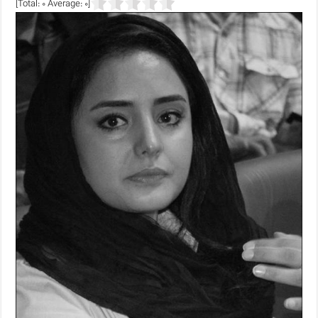
]
0
Average:
0
[Total: