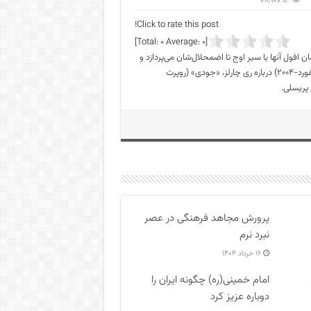
5 Views
Click to rate this post!
]
0
Average:
0
[Total:
ان افول آنها یا سیر اوج تا اضمحلال‌شان می‌پردازد و
در انتها، فرجامی تراژیک از آنان را به تصویر می‌کشد، همچون «ری» (تیلور هکفورد-۲۰۰۴) درباره ری چارلز، «جودی» (روپرت
پرورش مجاهد فرهنگی در عصر
نبرد نرم
۱۶ خرداد ۱۴۰۴
امام خمینی(ره) چگونه ایران را
دوباره عزیز کرد