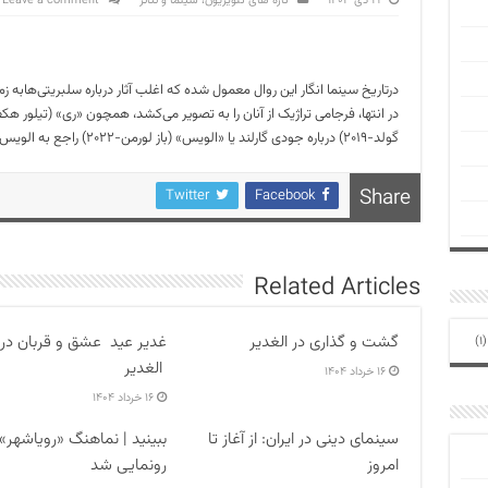
۱۹ دی ۱۴۰۳
تازه های تلویزیون، سینما و تئاتر
Leave a comment
درتاریخ سینما انگار این روال معمول شده که اغلب آثار درباره سلبریتی‌هابه زم
گولد-۲۰۱۹) درباره جودی گارلند یا «الویس» (باز لورمن-۲۰۲۲) راجع به الویس پریسلی‌.
Share
Twitter
Facebook
Related Articles
گشت و گذاری در الغدیر
غدیر عید عشق و قربان در
(1
الغدیر
۱۶ خرداد ۱۴۰۴
۱۶ خرداد ۱۴۰۴
سینمای دینی در ایران: از آغاز تا
ببینید | نماهنگ «رویاشهر»
امروز
رونمایی شد