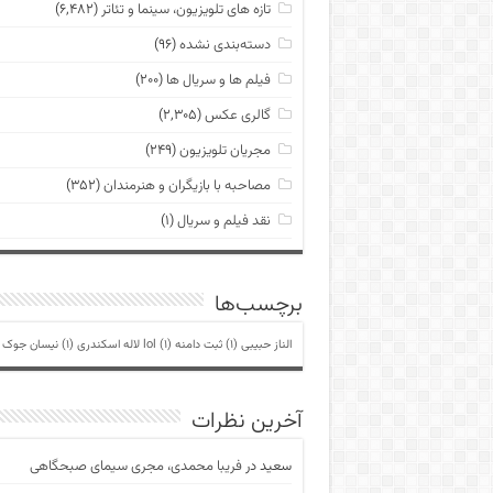
تازه های تلویزیون، سینما و تئاتر
(۶,۴۸۲)
دسته‌بندی نشده
(۹۶)
فیلم ها و سریال ها
(۲۰۰)
گالری عکس
(۲,۳۰۵)
مجریان تلویزیون
(۲۴۹)
مصاحبه با بازیگران و هنرمندان
(۳۵۲)
نقد فیلم و سریال
(۱)
برچسب‌ها
الناز حبیبی
(1)
ثبت دامنه lol
(1)
لاله اسکندری
(1)
نیسان جوک
)
آخرین نظرات
سعید
در
فریبا محمدی، مجری سیمای صبحگاهی