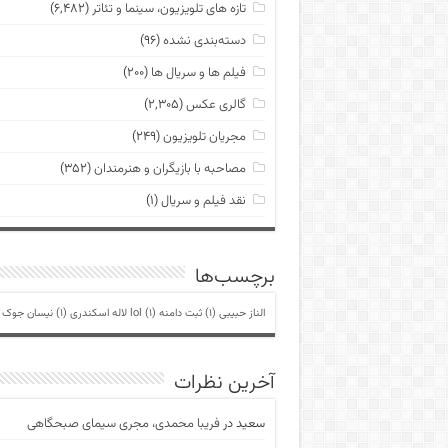
تازه های تلویزیون، سینما و تئاتر
(۶,۴۸۲)
دسته‌بندی نشده
(۹۶)
فیلم ها و سریال ها
(۲۰۰)
گالری عکس
(۲,۳۰۵)
مجریان تلویزیون
(۲۴۹)
مصاحبه با بازیگران و هنرمندان
(۳۵۲)
نقد فیلم و سریال
(۱)
برچسب‌ها
الناز حبیبی
(1)
ثبت دامنه lol
(1)
لاله اسکندری
(1)
نیسان جوک
)
آخرین نظرات
سعید
در
فریبا محمدی، مجری سیمای صبحگاهی