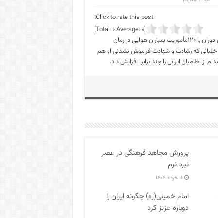
6 Views
Click to rate this post!
]
0
Average:
0
[Total:
۳۰تیر سالروز شهادت خلبان عباس دوران است. شهید سرلشکر خلبان عباس دوران با ۱۲۰مأموریت بمباران هوایی در زمان
د. خلبانی که رشادت و شهادت فراموش نشدنی او هم
 نظامیان ایرانی را چند برابر افزایش داد.
پرورش مجاهد فرهنگی در عصر
نبرد نرم
۱۶ خرداد ۱۴۰۴
امام خمینی(ره) چگونه ایران را
دوباره عزیز کرد