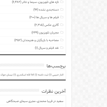
تازه های تلویزیون، سینما و تئاتر
(۶,۴۸۲)
دسته‌بندی نشده
(۹۶)
فیلم ها و سریال ها
(۲۰۰)
گالری عکس
(۲,۳۰۵)
مجریان تلویزیون
(۲۴۹)
مصاحبه با بازیگران و هنرمندان
(۳۵۲)
نقد فیلم و سریال
(۱)
برچسب‌ها
الناز حبیبی
(1)
ثبت دامنه lol
(1)
لاله اسکندری
(1)
نیسان جوک
)
آخرین نظرات
سعید
در
فریبا محمدی، مجری سیمای صبحگاهی