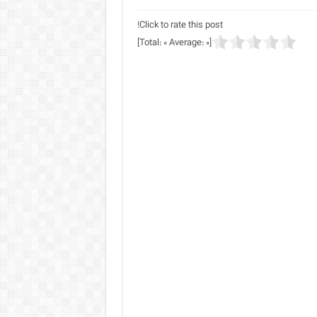
Click to rate this post!
]
0
Average:
0
[Total: