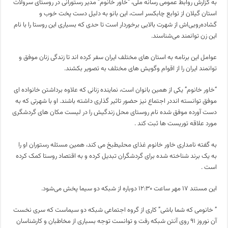
به گزارش روابط عمومی رسانه ملی، “خاور خانوم” مدیر رستورانی در روستای سرولات
استان گیلان از توابع چابکسر است، این بانو به دلیل دست پخت خوب و
گشاده‌رویی‌اش از شهرت بالایی برخوردار است تا حدی که بسیاری این روستا را با نام
این زن توانمند می‌شناسند.
عوامل این برنامه به استان های مختلف ایران سفر کرده اند تا زندگی زنان موفق و
توانمند ایران را از اقوام وگویش های مختلف به تصویر بکشند.
“خاور خانوم” یکی از همین بانوان است، نماینده زنانی که علاوه برداشتن خانواده ای
موفق توانسته انددر اجتماع نیز حضور تاثیر گذاری داشته باشند. او با شهرتی که به
دست آورده موفق شده نام روستای محل زندگیش را در لیست مکان های گردشگری
مورد علاقه توریست ها ثبت کند .
به گفته نامداری خاور خانوم غذای محلیطبخ می کند، همین مسئله رستوران او را
به یک برند شناخته شده برای گردشگران تبدیل کرده و به اقتصاد روستا کمک کرده
است .
این مستند ۱۷ مهر ساعت ۱۲:۳۰ دوباره از شبکه دو سیما پخش می‌شود.
” خانومی که شما باشی” کاری از گروه اجتماعی شبکه دو سیماست که سری نخست
آن نوروز ۹۱ روی آنتن شبکه رفت و توانست توجه بسیاری از مخاطبان و کارشناسان