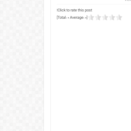
Click to rate this post!
]
0
Average:
0
[Total: