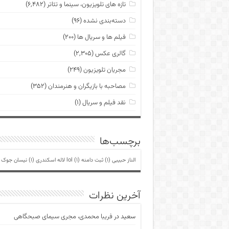
تازه های تلویزیون، سینما و تئاتر
(۶,۴۸۲)
دسته‌بندی نشده
(۹۶)
فیلم ها و سریال ها
(۲۰۰)
گالری عکس
(۲,۳۰۵)
مجریان تلویزیون
(۲۴۹)
مصاحبه با بازیگران و هنرمندان
(۳۵۲)
نقد فیلم و سریال
(۱)
برچسب‌ها
الناز حبیبی
(1)
ثبت دامنه lol
(1)
لاله اسکندری
(1)
نیسان جوک
)
آخرین نظرات
سعید
در
فریبا محمدی، مجری سیمای صبحگاهی