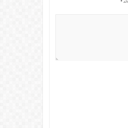
اند
*