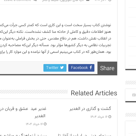
۱ آذر ۱۴۰۱
تازه های تلویزیون، سینما و تئاتر
Leave a comment
نوشتن کتاب بسیار سخت است و این کاری است که کمتر کسی جرأت می‌کند به
هنوز اطلاعات دقیق و کاملی از حادثه منا کشف نشده‌است. نکته دیگر این‌که
در انقلاب نقش داشت، هم در دفاع مقدس. حتی در بخش فراملی به‌‌عنوان م
تجربیات نظامی به دیگر کشورها مؤثر بود. مسأله دیگر این‌که مصاحبه کردن 
بود. همان‌طور که در کتاب می‌بینیم اسمی از آنها نیامده و این موارد کار را 
Share
Twitter
Facebook
Related Articles
(1
گشت و گذاری در الغدیر
غدیر عید عشق و قربان در
الغدیر
۱۶ خرداد ۱۴۰۴
۱۶ خرداد ۱۴۰۴
سینمای دینی در ایران: از آغاز تا
ببینید | نماهنگ «رویاشهر»