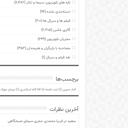
تازه های تلویزیون، سینما و تئاتر
(۶,۴۸۲)
دسته‌بندی نشده
(۹۶)
فیلم ها و سریال ها
(۲۰۰)
گالری عکس
(۲,۳۰۵)
مجریان تلویزیون
(۲۴۹)
مصاحبه با بازیگران و هنرمندان
(۳۵۲)
نقد فیلم و سریال
(۱)
برچسب‌ها
الناز حبیبی
(1)
ثبت دامنه lol
(1)
لاله اسکندری
(1)
نیسان جوک
)
آخرین نظرات
سعید
در
فریبا محمدی، مجری سیمای صبحگاهی