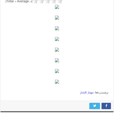
]
0
Average:
0
[Total:
برچسب‌ها:
مهناز افشار