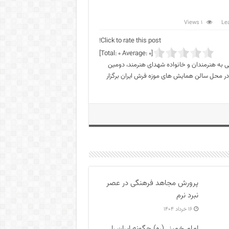
1 Views
Le
Click to rate this post!
]
0
Average:
0
[Total:
بنیانگذار فقید جمهوری اسلامی به هنرمندان و خانواده شهدای هنرمند، دومین
نقلاب اسلامی (هنر ناب) صبح روز سه شنبه ۲۹ شهریور در محل سالن همایش های موزه فرش ایران برگزار
پرورش مجاهد فرهنگی در عصر
نبرد نرم
۱۶ خرداد ۱۴۰۴
امام خمینی(ره) چگونه ایران را