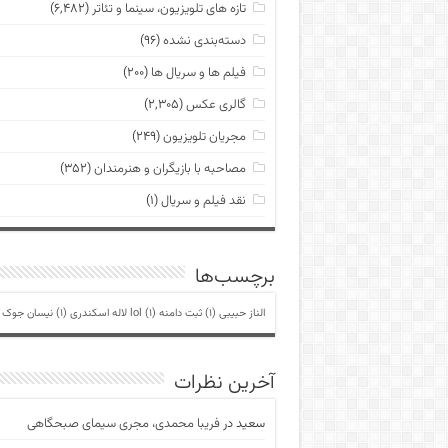
تازه های تلویزیون، سینما و تئاتر
(۶,۴۸۲)
دسته‌بندی نشده
(۹۶)
فیلم ها و سریال ها
(۲۰۰)
گالری عکس
(۲,۳۰۵)
مجریان تلویزیون
(۲۴۹)
مصاحبه با بازیگران و هنرمندان
(۳۵۲)
نقد فیلم و سریال
(۱)
برچسب‌ها
الناز حبیبی
(1)
ثبت دامنه lol
(1)
لاله اسکندری
(1)
نیسان جوک
)
آخرین نظرات
سعید
در
فریبا محمدی، مجری سیمای صبحگاهی