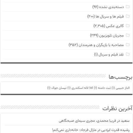
دسته‌بندی نشده
(۹۶)
فیلم ها و سریال ها
(۲۰۰)
گالری عکس
(۲,۳۰۵)
مجریان تلویزیون
(۲۴۹)
مصاحبه با بازیگران و هنرمندان
(۳۵۲)
نقد فیلم و سریال
(۱)
برچسب‌ها
الناز حبیبی
(1)
ثبت دامنه lol
(1)
لاله اسکندری
(1)
نیسان جوک
(1)
آخرین نظرات
سعید
در
فریبا محمدی، مجری سیمای صبحگاهی
رشیده قدرت ایزدیی
در
مارال فرجاد: خانه‌داری نمی‌کنم!