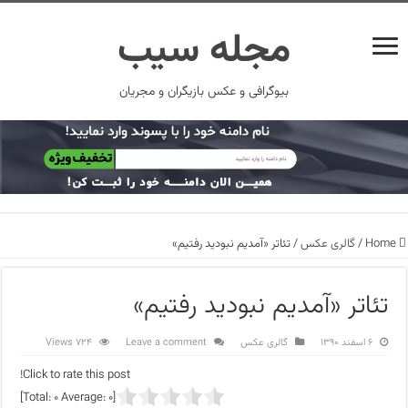
مجله سیب
بیوگرافی و عکس بازیگران و مجریان
Home
/
گالری عکس
/
تئاتر «آمدیم نبودید رفتیم»
تئاتر «آمدیم نبودید رفتیم»
۶ اسفند ۱۳۹۰
گالری عکس
Leave a comment
724 Views
Click to rate this post!
]
0
Average:
0
[Total: