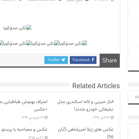
۱۷ آذر ۱۳۹۰
گالری عکس
Leave a comment
666 Views
Share
Twitter
Facebook
Related Articles
(1
الناز حبیبی و لاله اسکندری مدل
اعتراف بهنوش طباطبایی به
تبلیغاتی خودرو شدند!
+عکس
۲۳ آبان ۱۳۹۶
۲۷ فروردین ۱۳۹۶
عکس های ژیلا امیرشاهی (آبان
عکس و مصاحبه با پرستو 
۹۵)
۳۰ تیر ۱۳۹۵