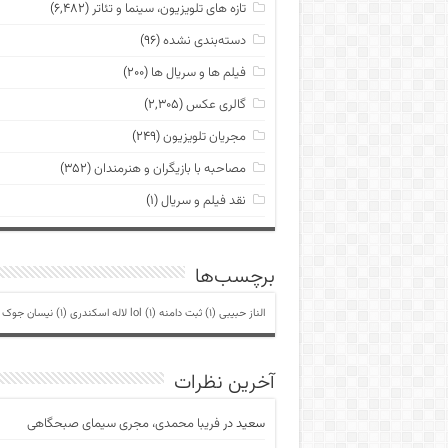
تازه های تلویزیون، سینما و تئاتر
(۶,۴۸۲)
دسته‌بندی نشده
(۹۶)
فیلم ها و سریال ها
(۲۰۰)
گالری عکس
(۲,۳۰۵)
مجریان تلویزیون
(۲۴۹)
مصاحبه با بازیگران و هنرمندان
(۳۵۲)
نقد فیلم و سریال
(۱)
برچسب‌ها
الناز حبیبی
(1)
ثبت دامنه lol
(1)
لاله اسکندری
(1)
نیسان جوک
)
آخرین نظرات
سعید
در
فریبا محمدی، مجری سیمای صبحگاهی