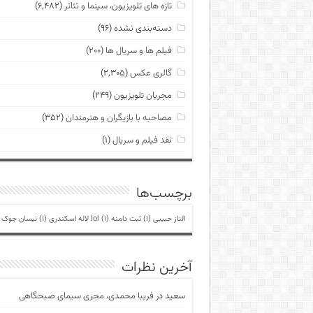
تازه های تلویزیون، سینما و تئاتر
(۶,۴۸۲)
دسته‌بندی نشده
(۹۶)
فیلم ها و سریال ها
(۲۰۰)
گالری عکس
(۲,۳۰۵)
مجریان تلویزیون
(۲۴۹)
مصاحبه با بازیگران و هنرمندان
(۳۵۲)
نقد فیلم و سریال
(۱)
برچسب‌ها
الناز حبیبی
(1)
ثبت دامنه lol
(1)
لاله اسکندری
(1)
نیسان جوک
)
آخرین نظرات
سعید
در
فریبا محمدی، مجری سیمای صبحگاهی