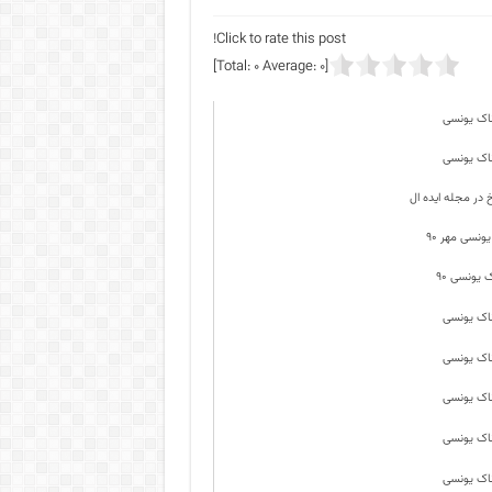
Click to rate this post!
]
0
Average:
0
[Total: