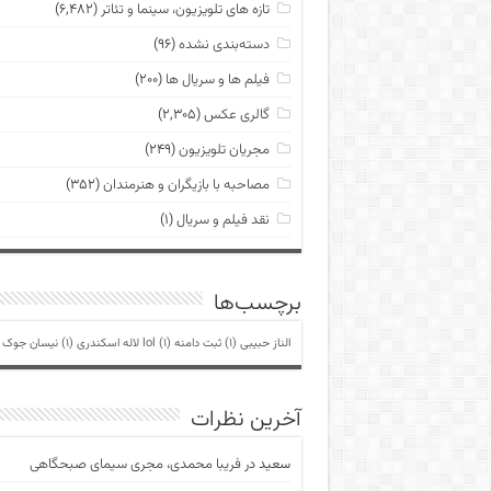
تازه های تلویزیون، سینما و تئاتر
(۶,۴۸۲)
دسته‌بندی نشده
(۹۶)
فیلم ها و سریال ها
(۲۰۰)
گالری عکس
(۲,۳۰۵)
مجریان تلویزیون
(۲۴۹)
مصاحبه با بازیگران و هنرمندان
(۳۵۲)
نقد فیلم و سریال
(۱)
برچسب‌ها
الناز حبیبی
(1)
ثبت دامنه lol
(1)
لاله اسکندری
(1)
نیسان جوک
)
آخرین نظرات
سعید
در
فریبا محمدی، مجری سیمای صبحگاهی