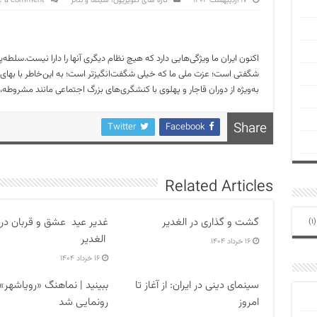
۱۷ اردیبهشت ۱۴۰۴
تازه های تلویزیون، سینما و تئاتر
e a comment
اکنون ایران ما ویژگی‌هایی دارد که هیچ نظام دیگری آنها را دارا نیست.سلطه‌
شگفتی است؛ عزت ملی ما که خیلی شگفت‌انگیزتر است؛ به این‌خاطر با بهای
به‌ویژه از دوران قاجار و پهلوی با کنشگری‌های بزرگ اجتماعی مانند مشروطه، 
Share
Twitter
Facebook
Related Articles
گشت و گذاری در الغدیر
غدیر عید عشق و قربان در
(1
الغدیر
۱۶ خرداد ۱۴۰۴
۱۶ خرداد ۱۴۰۴
سینمای دینی در ایران: از آغاز تا
ببینید | نماهنگ «رویاشهر»
امروز
رونمایی شد