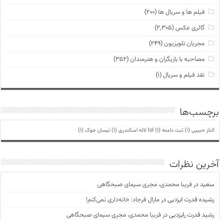
فیلم ها و سریال ها
(۲۰۰)
گالری عکس
(۲,۳۰۵)
مجریان تلویزیون
(۲۴۹)
مصاحبه با بازیگران و هنرمندان
(۳۵۲)
نقد فیلم و سریال
(۱)
برچسب‌ها
الناز حبیبی
(1)
ثبت دامنه lol
(1)
لاله اسکندری
(1)
نیسان جوک
(1)
آخرین نظرات
سعید
در
فریبا محمدی، مجری سیمای صبحگاهی
رشیده قدرت ایزدیی
در
مارال فرجاد: خانه‌داری نمی‌کنم!
رشید قدرت رایزدیی
در
فریبا محمدی، مجری سیمای صبحگاهی